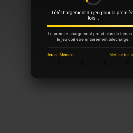
Préparation de la table...
Le premier chargement prend plus de temps 
le jeu doit être entièrement téléchargé.
♥
♠
♥
♠
Jeu de Mémoire
Meilleur tem
♠
♥
♠
♥
♥
♠
♥
♠
♠
♥
♥
♠
8
5
8
A
♠
?
♥
?
♠
?
♥
?
♥
♥
♠
♠
7
6
3
2
♠
?
♥
?
♥
?
♠
?
3
4
2
5
♥
?
♥
?
♠
?
♠
?
8
5
8
6
4
7
A
?
?
?
?
7
6
3
3
4
2
♥
♠
♥
6
4
7
♠
♥
♠
♠
♥
♥
♥
♥
♠