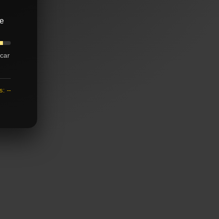
car
ps:
--
A
2
5
♠
A
♥
♠
♠